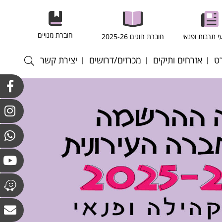
חוברת מנויים
י תרבות ופנאי
חוברת חוגים 2025-26
ט
אזרחים ותיקים
מכרזים/דרושים
יצירת קשר
רסל
חוגים במרכז לאזרחים
התקשרויות ורכש
וותיקים וולפסון
רגל
כוח אדם
חוגים מועדון גבעת
רעף
קולות קוראים
הסלעים
ריד
אנט - כדורשת
ס שדה
ס שולחן
אטה