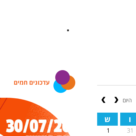
עדכונים חמים
היום
ו
ש
31
1