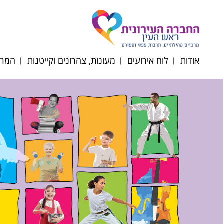
אודות
לוח אירועים
מעונות, צהרונים וקייטנות
המרכ
דירקטוריון החברה
תקנון רכישת כרטיסים
הרשמה לצהרונים
רוב
תשפ"ז
מטה החברה
רוב
מעונות יום
הסדרי
רוב
נגישות/תקנון/דוח כספי
סבסוד צהרוני גני ילדים
רוב
ופרוטוקולים
וחט"צ תשפ"ו
אוכל
לוח חופשות צהרונים
תשפ"ו 2025-2026
השכ
ניוזלטר צהרוני גנים
מרח
תפריטי הזנה תשפ"ו
קייטנ
2025-2026
תקנ
טופס ועדת הנחות
תשפ"ו 