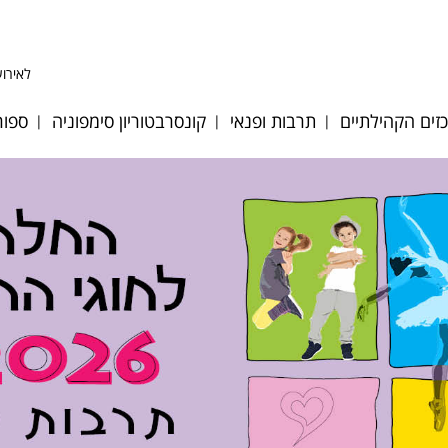
לאירוע
זים הקהילתיים
תרבות ופנאי
קונסרבטוריון סימפוניה
ספור
ע לב אפק
היכל התרבות
אודות
כדו
ע לב הגבעה
אולם סימפוניה
מחלקות כלים ומסלולי
כדו
לימוד
ע לב מייסדים
אגם הצלילים
כדו
גופי ביצוע
ע לב פסגות
דיוקן - בית ספר
כדו
לאומנות
צוות הקונסרבטוריון
וסיות מיוחדות
מאמ
מגדל צדק
לוח אירועים וקונצרטים
רת אולמות
טני
תזמורת כלי הפריטה
הקונסרבטוריון
בים ציבוריים
טני
הישראלית
במערכת החינוך
ות קיץ 2026
קר
מתחם האמנים
חוברת חוגים 2024-25
ון רישום חוגים
תכנית בית ספר מנגן
2025-26